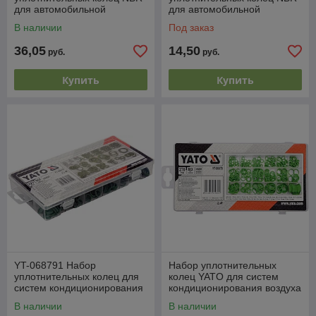
для автомобильной
для автомобильной
промышленности 419шт,
промышленности 225шт,
В наличии
Под заказ
3,00-50,00мм, HOEGERT
черные, 3,00-22,00мм,
HOEGERT
36,05
14,50
руб.
руб.
Купить
Купить
YT-068791 Набор
Набор уплотнительных
уплотнительных колец для
колец YATO для систем
систем кондиционирования
кондиционирования воздуха
воздуха (225шт), YATO
В наличии
В наличии