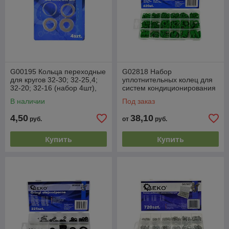
G00195 Кольца переходные
G02818 Набор
для кругов 32-30; 32-25,4;
уплотнительных колец для
32-20; 32-16 (набор 4шт),
систем кондиционирования
GEKO
воздуха, 420шт (зеленые),
В наличии
Под заказ
GEKO
4,50
38,10
руб.
от
руб.
Купить
Купить