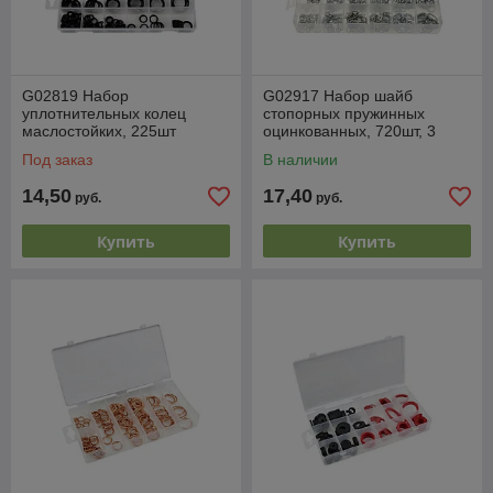
G02819 Набор
G02917 Набор шайб
уплотнительных колец
стопорных пружинных
маслостойких, 225шт
оцинкованных, 720шт, 3
(черные), GEKO
вида М3-М10, GEKO,
Под заказ
В наличии
5901477151996 (CN)
14,50
17,40
руб.
руб.
Купить
Купить