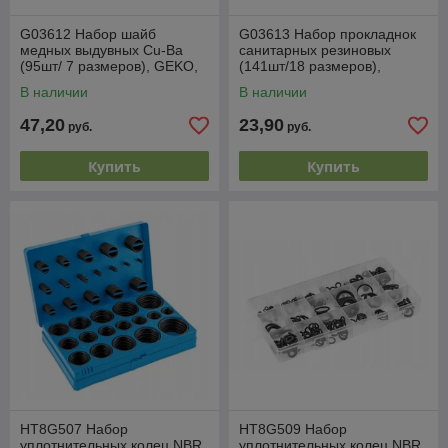
G03612 Набор шайб
G03613 Набор прокладнок
медных выдувных Cu-Ba
санитарных резиновых
(95шт/ 7 размеров), GEKO,
(141шт/18 размеров),
5901477168475 (CN)
GEKO, 5901477168468 (CN)
В наличии
В наличии
47,20
23,90
руб.
руб.
Купить
Купить
HT8G507 Набор
HT8G509 Набор
уплотнительных колец NBR
уплотнительных колец NBR