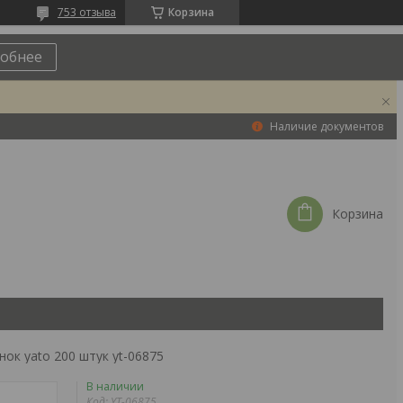
753 отзыва
Корзина
обнее
Наличие документов
Корзина
ок yato 200 штук yt-06875
В наличии
Код:
YT-06875