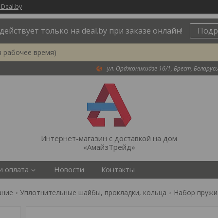
 Deal.by
действует только на deal.by при заказе онлайн!
Подр
в рабочее время)
ул. Орджоникидзе 16/1, Брест, Беларусь
Интернет-магазин с доставкой на дом
«АмайзТрейд»
и оплата
Новости
Контакты
ание
Уплотнительные шайбы, прокладки, кольца
Набор пружин