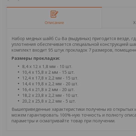
Описание
Х
Набор медных шайб Cu-Ba (выдувных) пригодится везде, г
уплотнения обеспечивается специальной конструкцией шай
комплект входит 95 штук прокладок 7 размеров, помещенн
Размеры прокладки:
8,4 х 12 х 1,8 мм - 10 шт.
10,4 х 15,8 х 2 мм - 15 шт.
12,4 х 17,8 х 2,2 мм - 15 шт.
14,4 х 19,8 х 2,2 мм - 20 шт.
16,4 х 21,8 х 2 мм - 20 шт.
18,2 х 23,8 х 2,2 мм - 10 шт.
20,2 х 25,8 х 2,2 мм - 5 шт.
Вышеприведенные характеристики получены из открытых ис
можем гарантировать 100%-ную точность и полноту описа
параметры и осматривайте товар при получении.