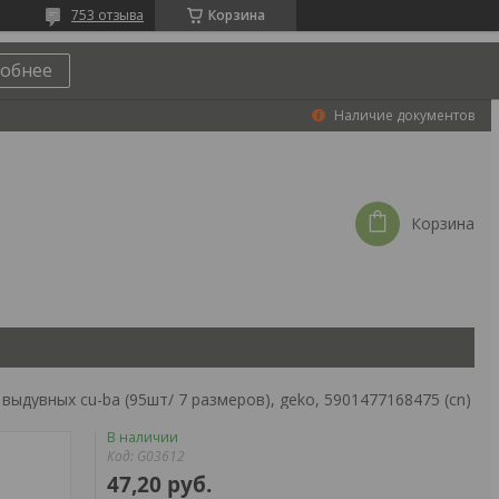
753 отзыва
Корзина
обнее
Наличие документов
Корзина
ыдувных cu-ba (95шт/ 7 размеров), geko, 5901477168475 (cn)
В наличии
Код:
G03612
47,20
руб.