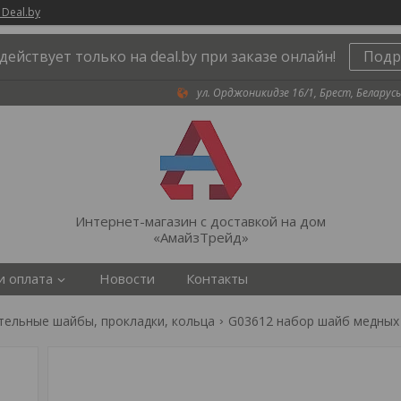
 Deal.by
действует только на deal.by при заказе онлайн!
Подр
ул. Орджоникидзе 16/1, Брест, Беларусь
Интернет-магазин с доставкой на дом
«АмайзТрейд»
и оплата
Новости
Контакты
тельные шайбы, прокладки, кольца
G03612 набор шайб медных в