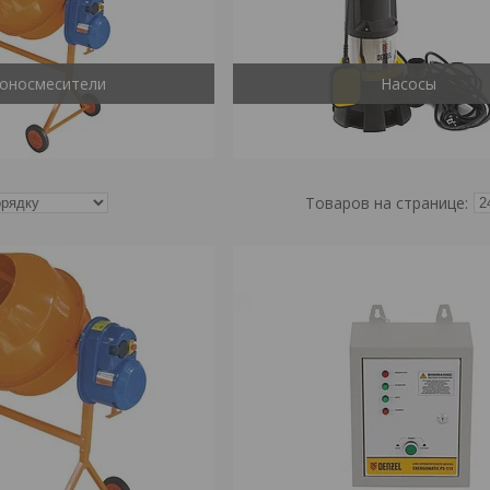
оносмесители
Насосы