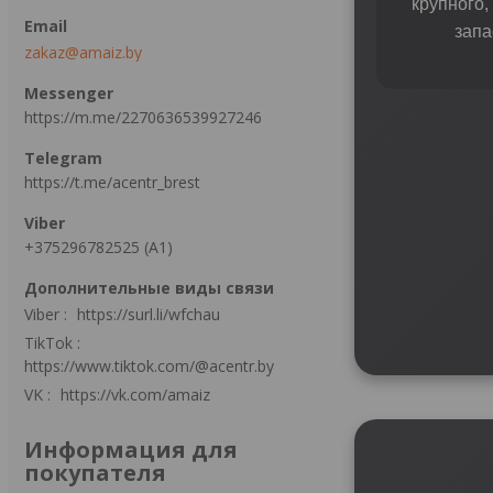
крупного,
запа
zakaz@amaiz.by
https://m.me/2270636539927246
https://t.me/acentr_brest
+375296782525 (А1)
Viber
https://surl.li/wfchau
TikTok
https://www.tiktok.com/@acentr.by
VK
https://vk.com/amaiz
Информация для
покупателя