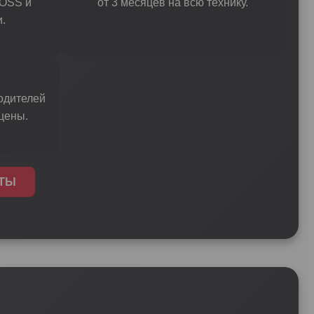
OSS и
от 3 месяцев на всю технику.
.
одителей
цены.
АТЫ