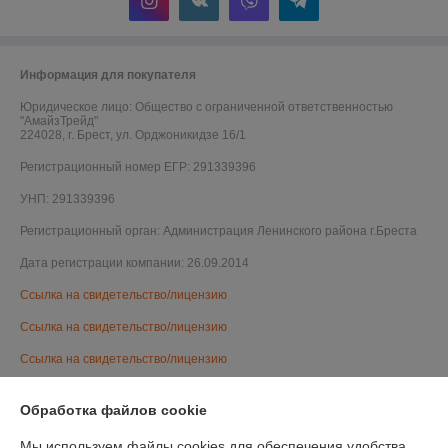
Информация для покупателя
Юридическое лицо:
Общество с ограниченной ответственностью
"АмайзТрейд"
224028, г. Брест, ул. Орджоникидзе 16/1
Регистрационный номер ЕГР: 291339396
УНП: 291339396
Регистрационный орган: Администрация Ленинского района г.Бреста
Дата регистрации компании: 26.09.2014
Ссылка на свидетельство/лицензию
Ссылка на свидетельство/лицензию
Ссылка на свидетельство/лицензию
Ссылка на свидетельство/лицензию
Обработка файлов cookie
Ссылка на свидетельство/лицензию
Мы используем файлы cookies для обеспечения удобства