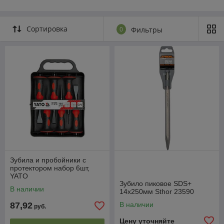
откручивать гайки.
Разные виды зубило предназначены для выполнения разных
задач.
Сортировка
0
Фильтры
Зубила и пробойники с
протектором набор 6шт,
YATO
Зубило пиковое SDS+
В наличии
14х250мм Sthor 23590
87,92
В наличии
руб.
Цену уточняйте