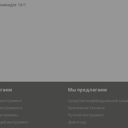
никидзе 16/1
агаем
Мы предлагаем
оинструмент
Средства индивидуальной защ
инструмента
Крепежная техника
материалы
Ручной инструмент
ий инструмент
Дом и сад