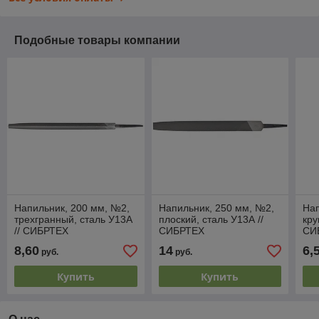
Подобные товары компании
Напильник, 200 мм, №2,
Напильник, 250 мм, №2,
Нап
трехгранный, сталь У13А
плоский, сталь У13А //
кру
// СИБРТЕХ
СИБРТЕХ
СИ
8,60
14
6,
руб.
руб.
Купить
Купить