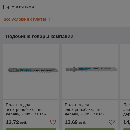
Наличными
Все условия оплаты
Подобные товары компании
Полотна для
Полотна для
По
электролобзика по
электролобзика по
эле
дереву, 2 шт. ( 3103 -
дереву, 2 шт. ( 3102 -
дер
T101D ) GROSS
T101BR ) GROSS
2,5
13,72
13,69
14
руб.
руб.
Pro