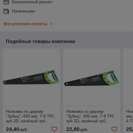
Безналичный расчет
Наличными
Все условия оплаты
Подобные товары компании
Ножовка по дереву
Ножовка по дереву
Нож
"Зубец", 450 мм, 7-8 TPI,
"Зубец", 400 мм, 7-8 TPI,
мм,
зуб 2D, калёный зуб,
зуб 2D, калёный зуб,
4 T
защитное покрытие,
защитное покрытие,
зуб
24,40
22,80
25
руб.
руб.
двухкомпонентная
двухкомпонентная
рук