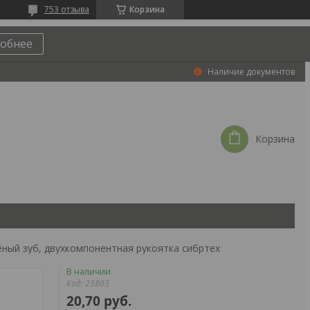
753 отзыва
Корзина
обнее
Наличие документов
Корзина
алёный зуб, двухкомпонентная рукоятка сибртех
В наличии
Код:
23803
20,70
руб.