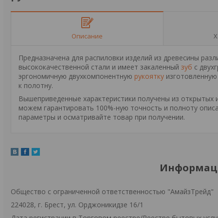
Описание
Х
Предназначена для распиловки изделий из древесины раз
высококачественной стали и имеет закаленный
зуб
с двухг
эргономичную двухкомпонентную
рукоятку
изготовленную 
к полотну.
Вышеприведенные характеристики получены из открытых ис
можем гарантировать 100%-ную точность и полноту описа
параметры и осматривайте товар при получении.
Информаци
Общество с ограниченной ответственностью "АмайзТрейд"
224028, г. Брест, ул. Орджоникидзе 16/1
Дата регистрации в Торговом реестре/Реестре бытовых услуг