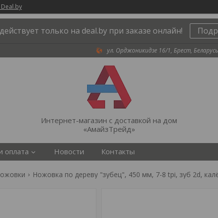
 Deal.by
действует только на deal.by при заказе онлайн!
Подр
ул. Орджоникидзе 16/1, Брест, Беларусь
Интернет-магазин с доставкой на дом
«АмайзТрейд»
и оплата
Новости
Контакты
ожовки
Ножовка по дереву "зубец", 450 мм, 7-8 tpi, зуб 2d, к