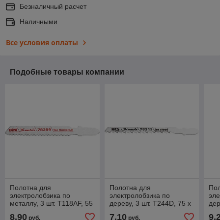
Безналичный расчет
Наличными
Все условия оплаты
Подобные товары компании
Полотна для
Полотна для
По
электролобзика по
электролобзика по
эле
металлу, 3 шт. T118AF, 55
дереву, 3 шт. T244D, 75 x
дер
х 1,2мм, Bimetal MATRIX
4мм, HCS MATRIX
x 
8,90
7,10
9,
руб.
руб.
Professional
Professional
Pro