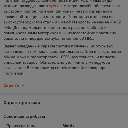
пиления по дереву, фанере, ДСП, МДФ. Различные виды
заточки, разводки, шага
зубьев
, материалазуба обеспечивают
быстрое и чистое пиление, фигурный рез по материалам
различной толщины и плотности. Полотна изготовлены из
высокоуглеродистой стали и имеют твердость не менее 48-52
HRс. Для нормального и обратного реза по клеёным и
ламинированным материалам — износостойкие полотнаиз
биметалла c твердостью зуба не менее 60 HRс.
Вышеприведенные характеристики получены из открытых
источников, в том числе с официальных сайтов и из каталогов.
Мы не можем гарантировать 100%-ную точность и полноту
описаний товаров. Обязательно уточняйте у менеджера
важные для Вас параметры и осматривайте товар при
получении.
Скрыть
Характеристики
Основные атрибуты
Производитель
Matrix