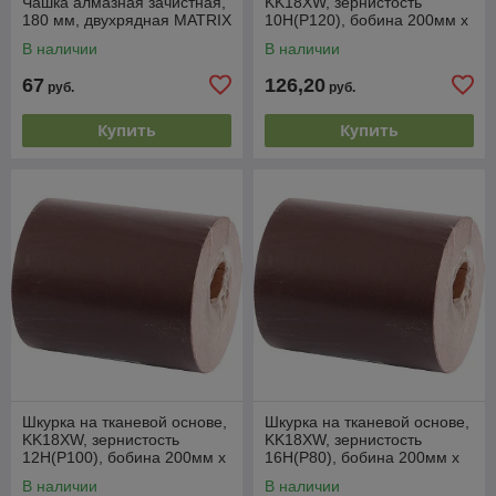
Чашка алмазная зачистная,
KK18XW, зернистость
180 мм, двухрядная MATRIX
10Н(P120), бобина 200мм х
20м, водостойкая (БАЗ)
В наличии
В наличии
Россия
67
126,20
руб.
руб.
Купить
Купить
Шкурка на тканевой основе,
Шкурка на тканевой основе,
KK18XW, зернистость
KK18XW, зернистость
12Н(P100), бобина 200мм х
16Н(Р80), бобина 200мм х
20м, водостойкая (БАЗ)
20м, водостойкая (БАЗ)
В наличии
В наличии
Россия
Россия