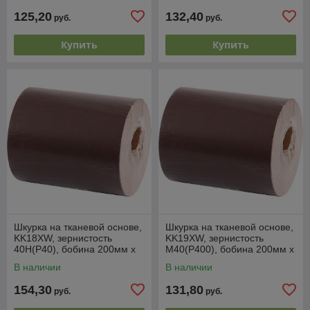
125,20
132,40
руб.
руб.
Купить
Купить
Шкурка на тканевой основе,
Шкурка на тканевой основе,
KK18XW, зернистость
KK19XW, зернистость
40Н(Р40), бобина 200мм х
М40(P400), бобина 200мм х
20м, водостойкая (БАЗ)
20м, водостойкая (БАЗ)
В наличии
В наличии
Россия
Россия
154,30
131,80
руб.
руб.