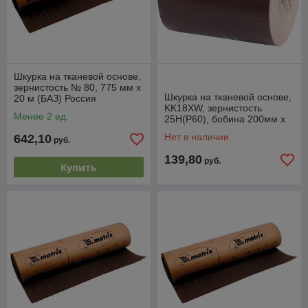
Шкурка на тканевой основе,
зернистость № 80, 775 мм х
Шкурка на тканевой основе,
20 м (БАЗ) Россия
KK18XW, зернистость
Менее 2 ед.
25Н(P60), бобина 200мм х
20м, водостойкая (БАЗ)
Нет в наличии
642,10
руб.
Россия
139,80
руб.
Купить