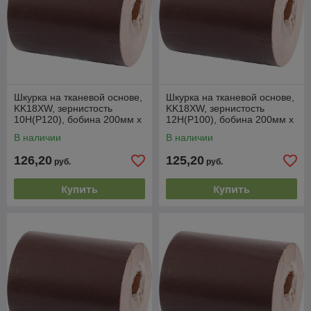
Шкурка на тканевой основе,
Шкурка на тканевой основе,
KK18XW, зернистость
KK18XW, зернистость
10Н(P120), бобина 200мм х
12Н(P100), бобина 200мм х
20м, водостойкая (БАЗ)
20м, водостойкая (БАЗ)
В наличии
В наличии
Россия
Россия
126,20
125,20
руб.
руб.
Купить
Купить