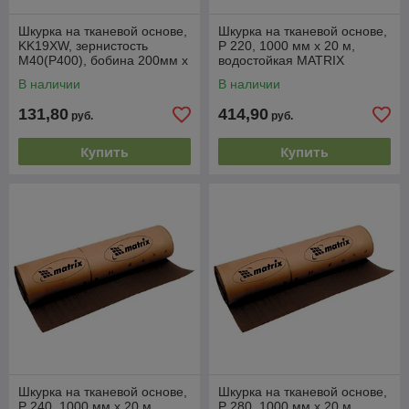
Шкурка на тканевой основе,
Шкурка на тканевой основе,
KK19XW, зернистость
P 220, 1000 мм х 20 м,
М40(P400), бобина 200мм х
водостойкая MATRIX
20м, водостойкая (БАЗ)
В наличии
В наличии
Россия
131,80
414,90
руб.
руб.
Купить
Купить
Шкурка на тканевой основе,
Шкурка на тканевой основе,
P 240, 1000 мм х 20 м,
P 280, 1000 мм х 20 м,