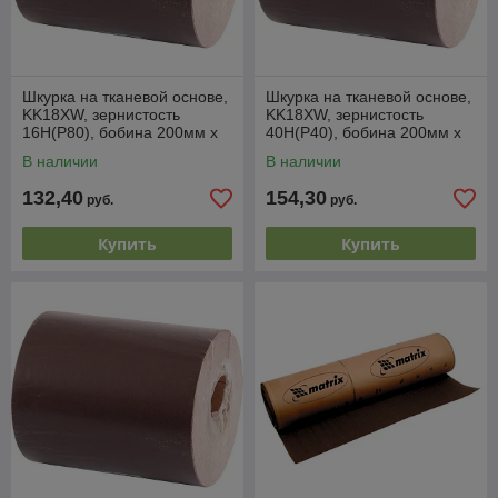
Шкурка на тканевой основе,
Шкурка на тканевой основе,
KK18XW, зернистость
KK18XW, зернистость
16Н(Р80), бобина 200мм х
40Н(Р40), бобина 200мм х
20м, водостойкая (БАЗ)
20м, водостойкая (БАЗ)
В наличии
В наличии
Россия
Россия
132,40
154,30
руб.
руб.
Купить
Купить