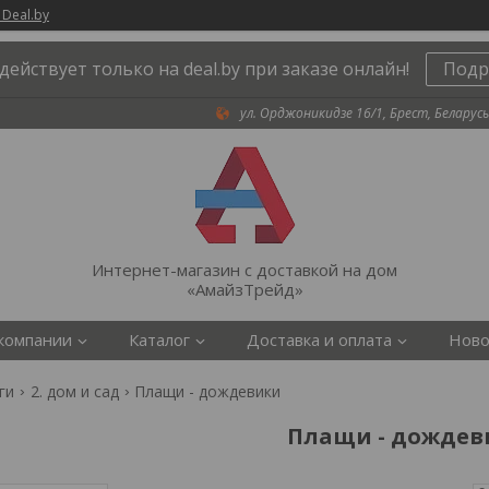
 Deal.by
действует только на deal.by при заказе онлайн!
Подр
ул. Орджоникидзе 16/1, Брест, Беларусь
Интернет-магазин с доставкой на дом
«АмайзТрейд»
компании
Каталог
Доставка и оплата
Ново
ги
2. дом и сад
Плащи - дождевики
Плащи - дождев