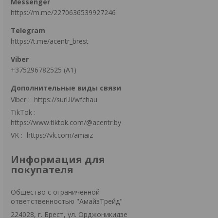
https://m.me/2270636539927246
https://t.me/acentr_brest
+375296782525 (А1)
Viber
https://surl.li/wfchau
TikTok
https://www.tiktok.com/@acentr.by
VK
https://vk.com/amaiz
Информация для
покупателя
Общество с ограниченной
ответственностью "АмайзТрейд"
224028, г. Брест, ул. Орджоникидзе