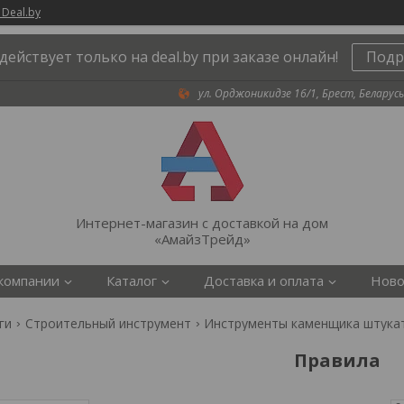
 Deal.by
действует только на deal.by при заказе онлайн!
Подр
ул. Орджоникидзе 16/1, Брест, Беларусь
Интернет-магазин с доставкой на дом
«АмайзТрейд»
компании
Каталог
Доставка и оплата
Ново
ги
Строительный инструмент
Инструменты каменщика штука
Правила