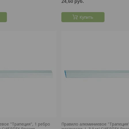
24,60
руб.
Купить
вое "Трапеция", 1 ребро
Правило алюминиевое "Трапеция"
 м СИБРТЕХ Россия
жесткости, L-3,0 м/ СИБРТЕХ Рос