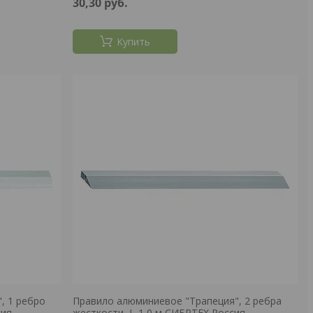
30,30
руб.
Купить
, 1 ребро
Правило алюминиевое "Трапеция", 2 ребра
сия
жесткости, L-1,0 м СИБРТЕХ Россия