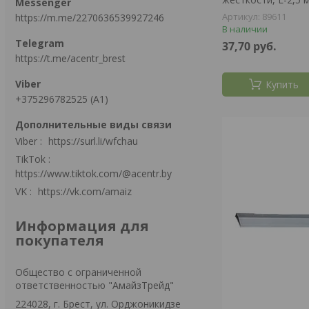
89611
https://m.me/2270636539927246
В наличии
37,70
руб.
https://t.me/acentr_brest
Купить
+375296782525 (А1)
Viber
https://surl.li/wfchau
TikTok
https://www.tiktok.com/@acentr.by
VK
https://vk.com/amaiz
Информация для
покупателя
Общество с ограниченной
ответственностью "АмайзТрейд"
224028, г. Брест, ул. Орджоникидзе