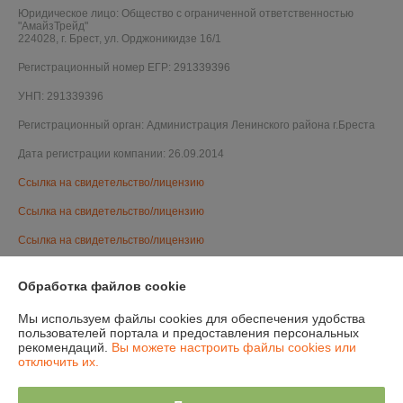
Юридическое лицо:
Общество с ограниченной ответственностью
"АмайзТрейд"
224028, г. Брест, ул. Орджоникидзе 16/1
Регистрационный номер ЕГР: 291339396
УНП: 291339396
Регистрационный орган: Администрация Ленинского района г.Бреста
Дата регистрации компании: 26.09.2014
Ссылка на свидетельство/лицензию
Ссылка на свидетельство/лицензию
Ссылка на свидетельство/лицензию
Ссылка на свидетельство/лицензию
Обработка файлов cookie
Ссылка на свидетельство/лицензию
Мы используем файлы cookies для обеспечения удобства
Ссылка на свидетельство/лицензию
пользователей портала и предоставления персональных
рекомендаций.
Вы можете настроить файлы cookies или
Ссылка на свидетельство/лицензию
отключить их.
Ссылка на свидетельство/лицензию