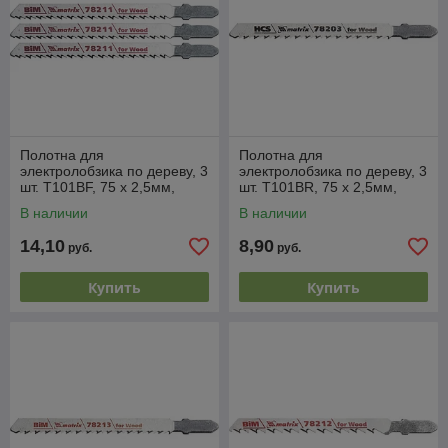
Полотна для
Полотна для
электролобзика по дереву, 3
электролобзика по дереву, 3
шт. T101BF, 75 x 2,5мм,
шт. T101BR, 75 х 2,5мм,
Bimetal MATRIX Professional
обр. зуб, HCS MATRIX
В наличии
В наличии
Professional
14,10
8,90
руб.
руб.
Купить
Купить