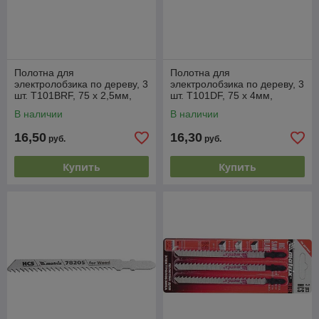
Полотна для
Полотна для
электролобзика по дереву, 3
электролобзика по дереву, 3
шт. T101BRF, 75 x 2,5мм,
шт. T101DF, 75 x 4мм,
обр. зуб, Bim MATRIX
Bimetal MATRIX Professional
В наличии
В наличии
Professional
16,50
16,30
руб.
руб.
Купить
Купить