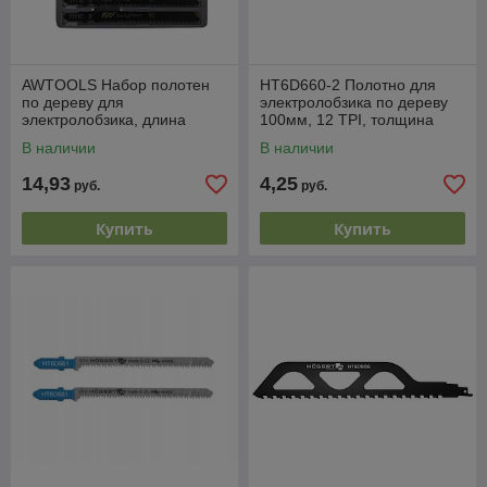
AWTOOLS Набор полотен
HT6D660-2 Полотно для
по дереву для
электролобзика по дереву
электролобзика, длина
100мм, 12 TPI, толщина
прибл.100/76мм, материал
материала 3-60мм, чистый
В наличии
В наличии
HCS, 10шт/набор: T144Dх2;
рез (2шт), HOEG
T
14,93
4,25
руб.
руб.
Купить
Купить