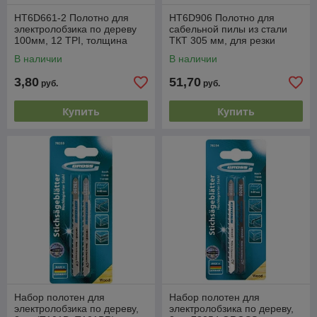
HT6D661-2 Полотно для
HT6D906 Полотно для
электролобзика по дереву
сабельной пилы из стали
100мм, 12 TPI, толщина
ТКТ 305 мм, для резки
материала 3-60мм, чистый
пенобетона, газобетона,
В наличии
В наличии
рез (2шт), HOEG
кирпича, HOEGERT
3,80
51,70
руб.
руб.
Купить
Купить
Набор полотен для
Набор полотен для
электролобзика по дереву,
электролобзика по дереву,