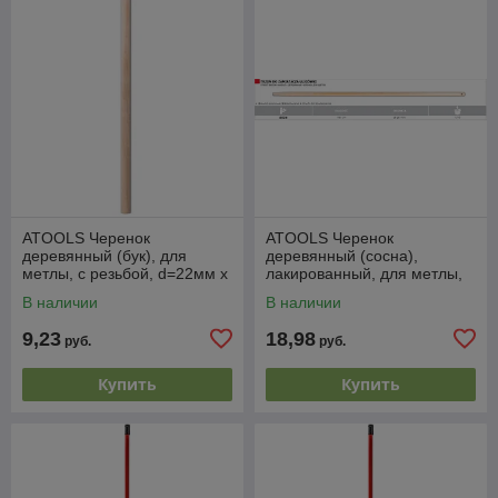
ATOOLS Черенок
ATOOLS Черенок
деревянный (бук), для
деревянный (сосна),
метлы, с резьбой, d=22мм x
лакированный, для метлы,
150см, AT6558 (PL)
d=28мм х 140см, AT6528
В наличии
В наличии
(PL)
9,23
18,98
руб.
руб.
Купить
Купить