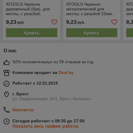
ATOOLS Черенок
ATOOLS Черенок
AT
деревянный (бук), для
металлический для
дер
метлы, с резьбой,
метлы, с резьбой 22мм,
мет
d=22мм x 150см, AT6558
120см, красный, AT1287,
d=2
9,23
9,23
8,
руб.
руб.
(PL)
(PL)
(PL
Купить
Купить
О нас
92% положительных из 39 отзывов за год
Компания продает на
Deal.by
Работает с 12.01.2015
г. Брест
ул. Орджоникидзе 16/1, Брест, Беларусь
Контакты
Сегодня работает с 08:30 до 17:00
Показать весь график работы