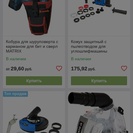
Кобура для шуруповерта с
Кожух защитный с
карманом для бит и сверл
пылеотводом для
MATRIX
углошлифмашины
115/125мм, для резки
В наличии
В наличии
пропила 6-28мм, G80258
29,60
175,92
от
руб.
руб.
Купить
Купить
Топ продаж