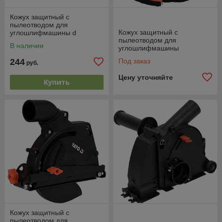
Кожух защитный с
пылеотводом для
Кожух защитный с
углошлифмашины d
пылеотводом для
230мм"Yato" YT-82990
В наличии
углошлифмашины
d115/125мм "Yato" YT-82994
244
Под заказ
руб.
Цену уточняйте
Купить
Кожух защитный с
пылеотводом для