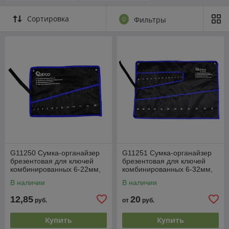
Сортировка
0
Фильтры
G11250 Сумка-органайзер
G11251 Сумка-органайзер
брезентовая для ключей
брезентовая для ключей
комбинированных 6-22мм,
комбинированных 6-32мм,
12шт, GEKO,
25шт, GEKO,
В наличии
В наличии
5901477128783 (CN
5901477128776 (CN)
12,85
20
руб.
от
руб.
Купить
Купить