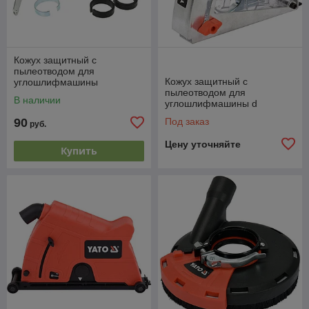
Кожух защитный с
пылеотводом для
Кожух защитный с
углошлифмашины
пылеотводом для
115/125мм, для
В наличии
углошлифмашины d
шлифовальных работ,
115/125мм"Yato" YT-82992
GEKO
90
Под заказ
руб.
Цену уточняйте
Купить