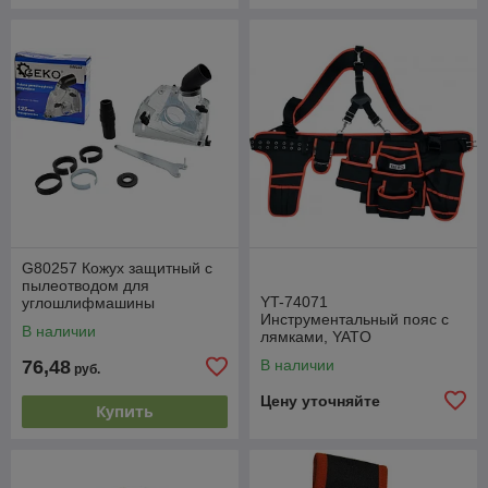
G80257 Кожух защитный с
пылеотводом для
YT-74071
углошлифмашины
Инструментальный пояс с
115/125мм, прозрачный,
В наличии
лямками, YATO
для резки пропила 5-32мм,
GEKO
76,48
В наличии
руб.
Цену уточняйте
Купить