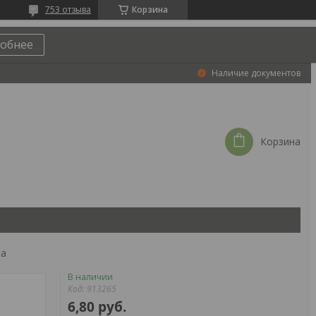
753 отзыва
Корзина
обнее
Наличие документов
Корзина
ta
В наличии
Код:
913265
6,80
руб.