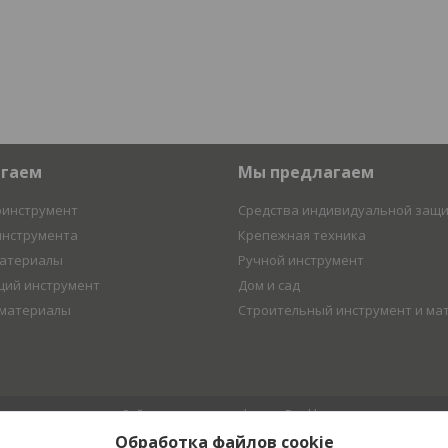
агаем
Мы предлагаем
оинструмент
Средства индивидуальной защ
инструмента
Крепежная техника
материалы
Ручной инструмент
ий инструмент
Дом и сад
 материалы
Строительный инструмент и ма
Сайт создан на платформе Deal.by
Политика обработки файлов cookies
Обработка файлов cookie