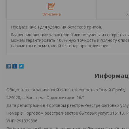
Описание
Х
Предназначен для удаления остатков припоя.
Вышеприведенные характеристики получены из открытых ис
можем гарантировать 100%-ную точность и полноту описа
параметры и осматривайте товар при получении.
Информаци
Общество с ограниченной ответственностью "АмайзТрейд"
224028, г. Брест, ул. Орджоникидзе 16/1
Дата регистрации в Торговом реестре/Реестре бытовых услуг
Номер в Торговом реестре/Реестре бытовых услуг: 315113, 
УНП: 291339396
Регистрационный орган: Администрация Ленинского района г