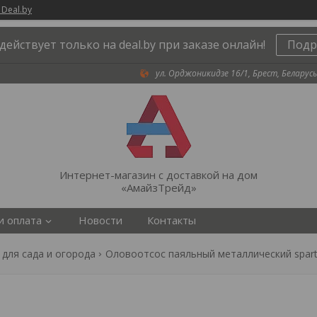
 Deal.by
действует только на deal.by при заказе онлайн!
Подр
ул. Орджоникидзе 16/1, Брест, Беларусь
Интернет-магазин с доставкой на дом
«АмайзТрейд»
и оплата
Новости
Контакты
 для сада и огорода
Оловоотсос паяльный металлический spar