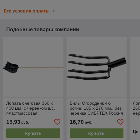
Все условия оплаты
Подобные товары компании
Лопата снеговая 360 х
Вилы Огородник 4-х
Ло
400 мм, с черенком в/с,
рогие, 185 х 270 мм., без
26
пластмассовая,
черенка СИБРТЕХ Россия
нер
алюминиевая окантовка
чер
15,93
16,70
руб.
руб.
СИБРТЕХ Россия
Це
Купить
Купить