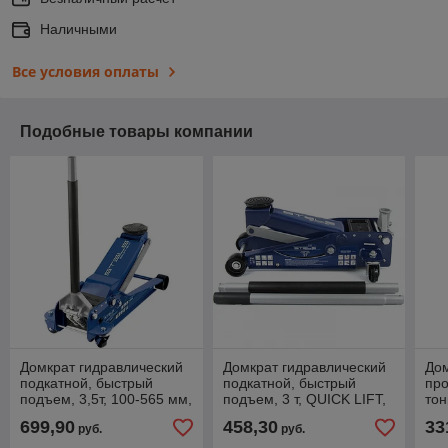
Наличными
Все условия оплаты
Подобные товары компании
Домкрат гидравлический
Домкрат гидравлический
До
подкатной, быстрый
подкатной, быстрый
пр
подъем, 3,5т, 100-565 мм,
подъем, 3 т, QUICK LIFT,
тон
профессиональный
130–465 мм,
Ja
699,90
458,30
33
руб.
руб.
STELS
профессиональный
STELS