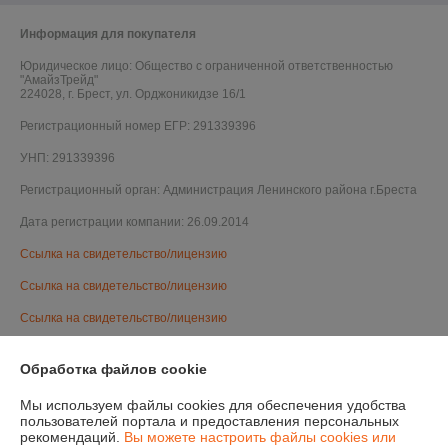
Информация для покупателя
Юридическое лицо:
Общество с ограниченной ответственностью
"АмайзТрейд"
224028, г. Брест, ул. Орджоникидзе 16/1
Регистрационный номер ЕГР: 291339396
УНП: 291339396
Регистрационный орган: Администрация Ленинского района г.Бреста
Дата регистрации компании: 26.09.2014
Ссылка на свидетельство/лицензию
Ссылка на свидетельство/лицензию
Ссылка на свидетельство/лицензию
Ссылка на свидетельство/лицензию
Обработка файлов cookie
Ссылка на свидетельство/лицензию
Мы используем файлы cookies для обеспечения удобства
Ссылка на свидетельство/лицензию
пользователей портала и предоставления персональных
рекомендаций.
Вы можете настроить файлы cookies или
Ссылка на свидетельство/лицензию