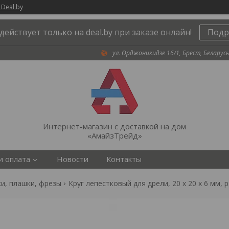
 Deal.by
действует только на deal.by при заказе онлайн!
Подр
ул. Орджоникидзе 16/1, Брест, Беларусь
Интернет-магазин с доставкой на дом
«АмайзТрейд»
и оплата
Новости
Контакты
ки, плашки, фрезы
Круг лепестковый для дрели, 20 х 20 х 6 мм, p