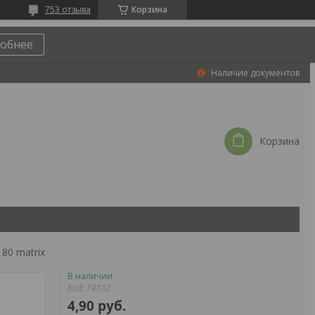
753 отзыва
Корзина
обнее
Наличие документов
Корзина
 80 matrix
В наличии
Код:
74102
4,90
руб.