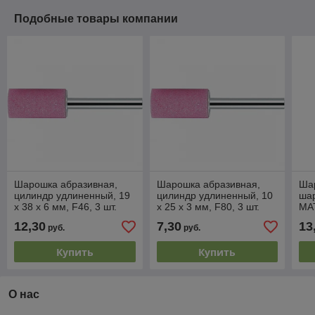
Подобные товары компании
Шарошка абразивная,
Шарошка абразивная,
Ша
цилиндр удлиненный, 19
цилиндр удлиненный, 10
шар
x 38 x 6 мм, F46, 3 шт.
x 25 x 3 мм, F80, 3 шт.
MA
MATRIX
MATRIX
12,30
7,30
13
руб.
руб.
Купить
Купить
О нас