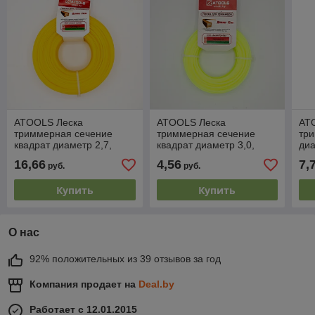
ATOOLS Леска
ATOOLS Леска
AT
триммерная сечение
триммерная сечение
три
квадрат диаметр 2,7,
квадрат диаметр 3,0,
диа
бобина 70 м.,
катушка 15 м.,
м.,
16,66
4,56
7,
руб.
руб.
ЛТК-027070
ЛТК-030015
Купить
Купить
О нас
92% положительных из 39 отзывов за год
Компания продает на
Deal.by
Работает с 12.01.2015