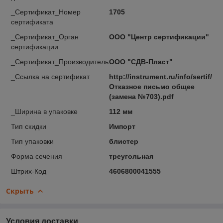
_Сертификат_Номер
1705
сертификата
_Сертификат_Орган
ООО "Центр сертификации"
сертификации
_Сертификат_Производитель
ООО "СДВ-Пласт"
_Ссылка на сертификат
http://instrument.ru/info/sertif/
Отказное письмо общее
(замена №703).pdf
_Ширина в упаковке
112 мм
Тип скидки
Импорт
Тип упаковки
блистер
Форма сечения
треугольная
Штрих-Код
4606800041555
Скрыть
Условия доставки