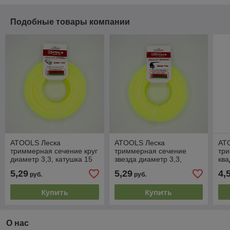
Подобные товары компании
ATOOLS Леска
ATOOLS Леска
AT
триммерная сечение круг
триммерная сечение
тр
диаметр 3,3, катушка 15
звезда диаметр 3,3,
ква
м., ЛТ-033015
катушка 15 м.,
кат
5,29
5,29
4,
руб.
руб.
ЛТЗ-033015
ЛТ
Купить
Купить
О нас