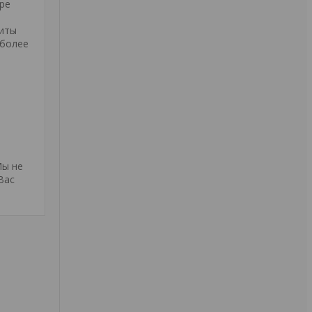
ыре
щиты
 более
Мы не
Вас