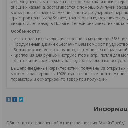
из нервущегося материала на основе хлопка и полиэстера
внешних кармана, застегивается с помощью липучки закры
мобильного телефона. Нижние кнопки регулировки ширины
при строительных работахх, транспортных, механических.
двадцати лет назад в Польше. Теперь она известна как ко
Особенности:
- Изготовлен из высококачественного материала (65% пол
- Продуманный дизайн обеспечит Вам комфорт и удобств
- Большое количество карманов, в том числе специальны
- Крепления для ручных инструментов (напр., петля для мо
- Длительный срок службы благодаря высокой износоусто
Вышеприведенные характеристики получены из открытых ис
можем гарантировать 100%-ную точность и полноту описа
параметры и осматривайте товар при получении.
Информаци
Общество с ограниченной ответственностью "АмайзТрейд"