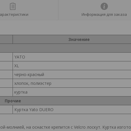
арактеристики
Информация для заказа
Значение
YATO
ХL
черно-красный
хлопок, полиэстер
куртка
Прочие
Куртка Yato DUERO
ой-молнией, на оснастке крепится с Velcro лоскут. Куртка изгот