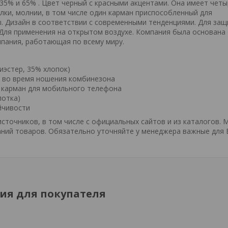
 35% и 65% . Цвет черный с красными акцентами. Она имеет чет
лки, молнии, в том числе один карман приспособленный для
. Дизайн в соответствии с современными тенденциями. Для за
 Для применения на открытом воздухе. Компания была основана
мпания, работающая по всему миру.
иэстер, 35% хлопок)
о во время ношения комбинезона
й карман для мобильного телефона
лотка)
йчивости
точников, в том числе с официальных сайтов и из каталогов. 
ний товаров. Обязательно уточняйте у менеджера важные для 
я для покупателя