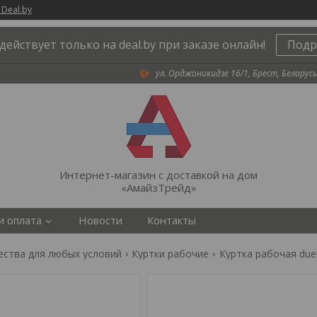
 Deal.by
действует только на deal.by при заказе онлайн!
Подр
ул. Орджоникидзе 16/1, Брест, Беларусь
Интернет-магазин с доставкой на дом
«АмайзТрейд»
и оплата
Новости
Контакты
ества для любых условий
Куртки рабочие
Куртка рабочая duero