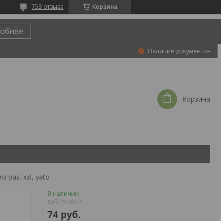
753 отзыва
Корзина
обнее
Наличие документов
Корзина
 раз. xxl, yato
В наличии
Код:
YT-8024
74
руб.