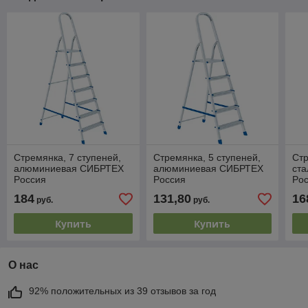
Стремянка, 7 ступеней,
Стремянка, 5 ступеней,
Стр
алюминиевая СИБРТЕХ
алюминиевая СИБРТЕХ
ст
Pоссия
Pоссия
Pо
184
131,80
16
руб.
руб.
Купить
Купить
О нас
92% положительных из 39 отзывов за год