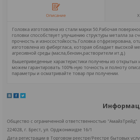
Описание
Х
Головка изготовлена из стали марки 50.Рабочая поверхнос
головки способствует улучшению структуры металла за с
прочность и износостойкость.Головка отфрезерована, от
изготовлена из фибергласа, которая обладает высокой ме
агресивной среды (масла,бензин,растворители ит.д.)
Вышеприведенные характеристики получены из открытых ис
можем гарантировать 100%-ную точность и полноту описа
параметры и осматривайте товар при получении.
Информаци
Общество с ограниченной ответственностью "АмайзТрейд"
224028, г. Брест, ул. Орджоникидзе 16/1
Дата регистрации в Торговом реестре/Реестре бытовых услуг