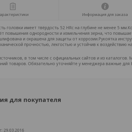
арактеристики
Информация для заказа
ть головки имеет твёрдость 52 HRc на глубине не менее 5 мм.К
чёт повышения однородности и измельчения зерна, что повышае
шлифована и окрашена для защиты от коррозии.Рукоятка инстр
ханической прочностью, лекгостью и устойчив к воздействию на
точников, в том числе с официальных сайтов и из каталогов. 
ний товаров. Обязательно уточняйте у менеджера важные для 
я для покупателя
: 29.03.2016