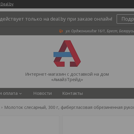
 Deal.by
действует только на deal.by при заказе онлайн!
Подр
ул. Орджоникидзе 16/1, Брест, Беларусь
Интернет-магазин с доставкой на дом
«АмайзТрейд»
и оплата
Новости
Контакты
Молоток слесарный, 300 г, фибергласовая обрезиненная рукоя