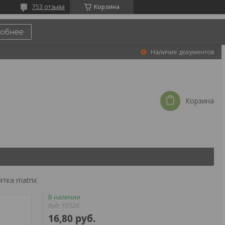
753 отзыва
Корзина
обнее
Наличие документов
Корзина
тка matrix
В наличии
Код:
10320
16,80
руб.