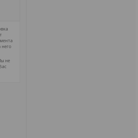
овка
т
умента
 него
Мы не
Вас