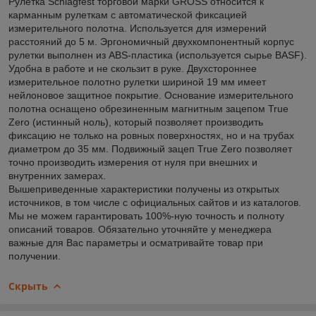
Рулетка Schlagfest торговой марки GROSS относится к
карманным рулеткам с автоматической фиксацией
измерительного полотна. Используется для измерений
расстояний до 5 м. Эргономичный двухкомпонентный корпус
рулетки выполнен из ABS-пластика (используется сырье BASF).
Удобна в работе и не скользит в руке. Двухстороннее
измерительное полотно рулетки шириной 19 мм имеет
нейлоновое защитное покрытие. Основание измерительного
полотна оснащено обрезиненным магнитным зацепом True
Zero (истинный ноль), который позволяет производить
фиксацию не только на ровных поверхностях, но и на трубах
диаметром до 35 мм. Подвижный зацеп True Zero позволяет
точно производить измерения от нуля при внешних и
внутренних замерах.
Вышеприведенные характеристики получены из открытых
источников, в том числе с официальных сайтов и из каталогов.
Мы не можем гарантировать 100%-ную точность и полноту
описаний товаров. Обязательно уточняйте у менеджера
важные для Вас параметры и осматривайте товар при
получении.
Скрыть