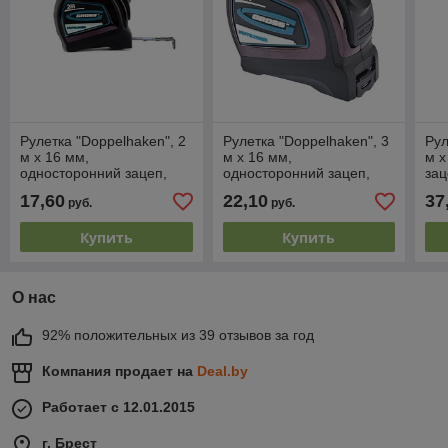
Рулетка "Doppelhaken", 2
Рулетка "Doppelhaken", 3
Рул
м x 16 мм,
м x 16 мм,
м x
односторонний зацеп,
односторонний зацеп,
зац
нейлон, двуст. шкала,
нейлон, двуст. шкала,
шк
17,60
22,10
37
руб.
руб.
автоматич GROSS
автоматич GROSS
Купить
Купить
О нас
92% положительных из 39 отзывов за год
Компания продает на
Deal.by
Работает с 12.01.2015
г. Брест