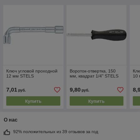
Ключ угловой проходной
Вороток-отвертка, 150
Клю
12 мм STELS
мм, квадрат 1/4" STELS
10
7,01
9,80
8,
руб.
руб.
Купить
Купить
О нас
92% положительных из 39 отзывов за год