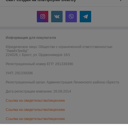
Информация для покупателя
Юридическое лицо:
Общество с ограниченной ответственностью
"АмайзТрейд"
224028, г. Брест, ул. Орджоникидзе 16/1
Регистрационный номер ЕГР: 291339396
УНП: 291339396
Регистрационный орган: Администрация Ленинского района г.Бреста
Дата регистрации компании: 26.09.2014
Ссылка на свидетельство/лицензию
Ссылка на свидетельство/лицензию
Ссылка на свидетельство/лицензию