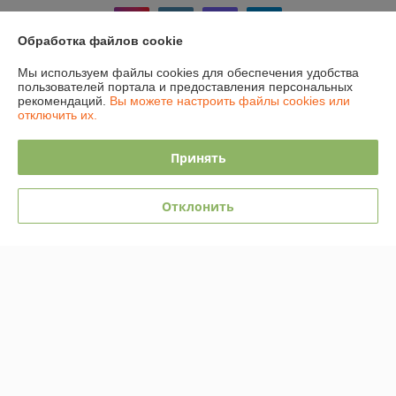
Обработка файлов cookie
Мы используем файлы cookies для обеспечения удобства
пользователей портала и предоставления персональных
Информация для покупателя
рекомендаций.
Вы можете настроить файлы cookies или
отключить их.
Юридическое лицо:
Общество с ограниченной ответственностью
"АмайзТрейд"
224028, г. Брест, ул. Орджоникидзе 16/1
Принять
Регистрационный номер ЕГР: 291339396
УНП: 291339396
Отклонить
Регистрационный орган: Администрация Ленинского района г.Бреста
Дата регистрации компании: 26.09.2014
Ссылка на свидетельство/лицензию
Ссылка на свидетельство/лицензию
Ссылка на свидетельство/лицензию
Ссылка на свидетельство/лицензию