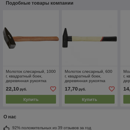
Подобные товары компании
Молоток слесарный, 1000
Молоток слесарный, 600
Мол
г, квадратный боек,
г, квадратный боек,
г, 
деревянная рукоятка
деревянная рукоятка
дер
SPARTA
MATRIX
MA
22,10
17,70
14
руб.
руб.
Купить
Купить
О нас
92% положительных из 39 отзывов за год