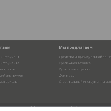
агаем
Мы предлагаем
оинструмент
Средства индивидуальной защ
инструмента
Крепежная техника
материалы
Ручной инструмент
ий инструмент
Дом и сад
 материалы
Строительный инструмент и ма
Сайт создан на платформе Deal.by