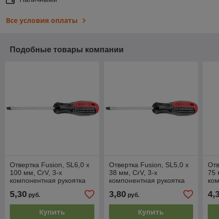
Все условия оплаты
Подобные товары компании
Отвертка Fusion, SL6,0 х
Отвертка Fusion, SL5,0 х
Отв
100 мм, CrV, 3-х
38 мм, CrV, 3-х
75 
компонентная рукоятка
компонентная рукоятка
ком
"anti slip"// Matrix
"anti slip"// Matrix
"ant
5,30
3,80
4,
руб.
руб.
Купить
Купить