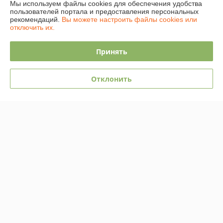
Мы используем файлы cookies для обеспечения удобства
Полная версия сайта
пользователей портала и предоставления персональных
рекомендаций.
Вы можете настроить файлы cookies или
отключить их.
Политика обработки cookies
Принять
Сайт создан на платформе Deal.by
Отклонить
Информация для покупателя
Юридическое лицо:
Общество с ограниченной ответственностью
"АмайзТрейд"
224028, г. Брест, ул. Орджоникидзе 16/1
Регистрационный номер ЕГР: 291339396
УНП: 291339396
Регистрационный орган: Администрация Ленинского района г.Бреста
Дата регистрации компании: 26.09.2014