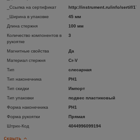
_Ссылка на сертификат
http://instrument.ru/info/sertif/17
_Ширина в упаковке
45 мм
Длина стержня
100 мм
Количество компонентов в
3
рукоятке
Магнитные свойства
Да
Материал стержня
Cr-V
Тип
слесарная
Тип наконечника
PH1
Тип скидки
Импорт
Тип упаковки
подвес пластиковый
Форма наконечника
PH1
Форма рукоятки
Прямая
Штрих-Код
4044996099194
Скрыть