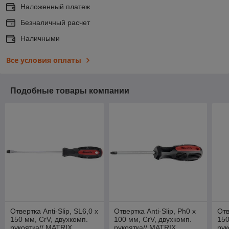
Наложенный платеж
Безналичный расчет
Наличными
Все условия оплаты
Подобные товары компании
Отвертка Anti-Slip, SL6,0 х
Отвертка Anti-Slip, Ph0 х
Отв
150 мм, CrV, двухкомп.
100 мм, CrV, двухкомп.
150
рукоятка// MATRIX
рукоятка// MATRIX
рук