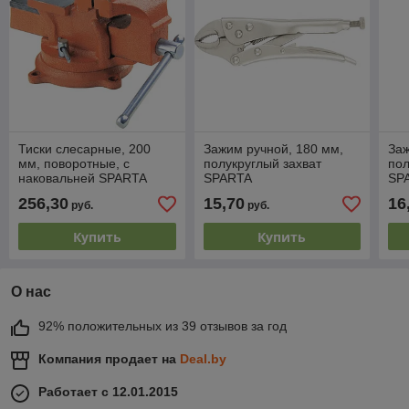
Тиски слесарные, 200
Зажим ручной, 180 мм,
Заж
мм, поворотные, с
полукруглый захват
пол
наковальней SPARTA
SPARTA
SP
256,30
15,70
16
руб.
руб.
Купить
Купить
О нас
92% положительных из 39 отзывов за год
Компания продает на
Deal.by
Работает с 12.01.2015