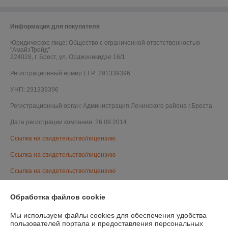
Информация для покупателя
Юридическое лицо:
Общество с ограниченной ответственностью
"АмайзТрейд"
224028, г. Брест, ул. Орджоникидзе 16/1
Регистрационный номер ЕГР: 291339396
УНП: 291339396
Регистрационный орган: Администрация Ленинского района г.Бреста
Дата регистрации компании: 26.09.2014
Ссылка на свидетельство/лицензию
Ссылка на свидетельство/лицензию
Ссылка на свидетельство/лицензию
Ссылка на свидетельство/лицензию
Обработка файлов cookie
Ссылка на свидетельство/лицензию
Мы используем файлы cookies для обеспечения удобства
Ссылка на свидетельство/лицензию
пользователей портала и предоставления персональных