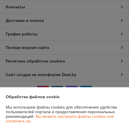
Контакты
Доставка и оплата
График работы
Полная версия сайта
Политика обработки cookies
Сайт создан на платформе Deal.by
Обработка файлов cookie
Мы используем файлы cookies для обеспечения удобства
пользователей портала и предоставления персональных
Информация для покупателя
рекомендаций.
Вы можете настроить файлы cookies или
отключить их.
Юридическое лицо:
Общество с ограниченной ответственностью
"АмайзТрейд"