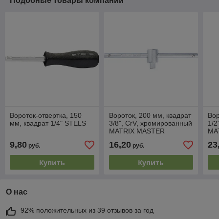
Подобные товары компании
Вороток-отвертка, 150
Вороток, 200 мм, квадрат
Вор
мм, квадрат 1/4" STELS
3/8", CrV, хромированный
1/2
MATRIX MASTER
MA
9,80
16,20
23
руб.
руб.
Купить
Купить
О нас
92% положительных из 39 отзывов за год