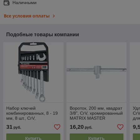
Наличными
Все условия оплаты
Подобные товары компании
Набор ключей
Вороток, 200 мм, квадрат
Удл
комбинированных, 8 - 19
3/8", CrV, хромированный
CrV
мм, 8 шт., CrV,
MATRIX MASTER
для
полированный хром
ме
31
16,20
9,
руб.
руб.
MATRIX
Купить
Купить