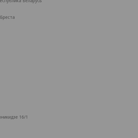
Республика Беларусь
.Бреста
никидзе 16/1