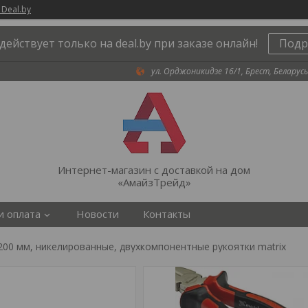
 Deal.by
действует только на deal.by при заказе онлайн!
Подр
ул. Орджоникидзе 16/1, Брест, Беларусь
Интернет-магазин с доставкой на дом
«АмайзТрейд»
и оплата
Новости
Контакты
 200 мм, никелированные, двухкомпонентные рукоятки matrix