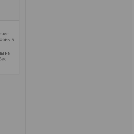
очие
обны в
Мы не
Вас