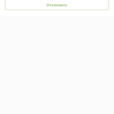
О нас
Отклонить
Контакты
Доставка и оплата
График работы
Полная версия сайта
Политика обработки cookies
Сайт создан на платформе Deal.by
Информация для покупателя