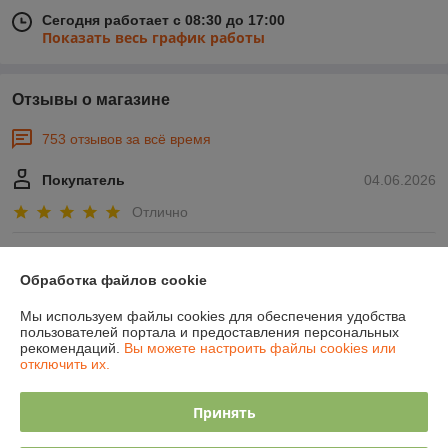
Сегодня работает с 08:30 до 17:00
Показать весь график работы
Отзывы о магазине
753 отзывов за всё время
Покупатель
04.06.2026
Отлично
Колесник
17.05.2026
Обработка файлов cookie
Плохо
Мы используем файлы cookies для обеспечения удобства
пользователей портала и предоставления персональных
Вместо сверла 6мм , в упаковке лежало сверло 5мм, за это снимаю 
рекомендаций.
Вы можете настроить файлы cookies или
звезды
отключить их.
Показать все отзывы
Принять