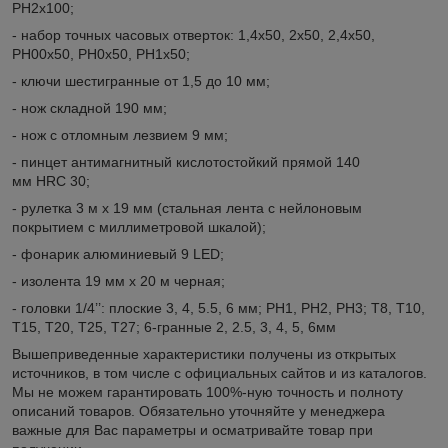
РН2х100;
- набор точных часовых отверток: 1,4х50, 2х50, 2,4х50,
РН00х50, РН0х50, РН1х50;
- ключи шестигранные от 1,5 до 10 мм;
- нож складной 190 мм;
- нож с отломным лезвием 9 мм;
- пинцет антимагнитный кислотостойкий прямой 140
мм HRC 30;
- рулетка 3 м х 19 мм (стальная лента с нейлоновым
покрытием с миллиметровой шкалой);
- фонарик алюминиевый 9 LED;
- изолента 19 мм х 20 м черная;
- головки 1/4’’: плоские 3, 4, 5.5, 6 мм; РН1, РН2, РН3; Т8, Т10,
Т15, Т20, Т25, Т27; 6-гранные 2, 2.5, 3, 4, 5, 6мм
Вышеприведенные характеристики получены из открытых
источников, в том числе с официальных сайтов и из каталогов.
Мы не можем гарантировать 100%-ную точность и полноту
описаний товаров. Обязательно уточняйте у менеджера
важные для Вас параметры и осматривайте товар при