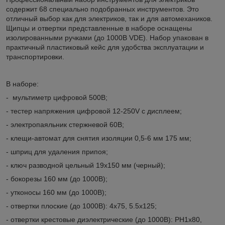
содержит 68 специально подобранных инструментов. Это
отличный выбор как для электриков, так и для автомехаников.
Щипцы и отвертки представленные в наборе оснащены
изолированными ручками (до 1000В VDE). Набор упакован в
практичный пластиковый кейс для удобства эксплуатации и
транспортировки.
В наборе:
- мультиметр цифровой 500В;
- тестер напряжения цифровой 12-250V с дисплеем;
- электропаяльник стержневой 60В;
- клещи-автомат для снятия изоляции 0,5-6 мм 175 мм;
- шприц для удаления припоя;
- ключ разводной цельный 19х150 мм (черный);
- бокорезы 160 мм (до 1000В);
- утконосы 160 мм (до 1000В);
- отвертки плоские (до 1000В): 4х75, 5.5х125;
- отвертки крестовые диэлектрические (до 1000В): РН1х80,