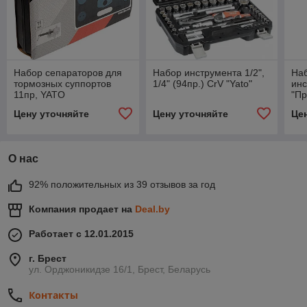
Набор сепараторов для
Набор инструмента 1/2",
Наб
тормозных суппортов
1/4" (94пр.) CrV "Yato"
ин
11пр, YATO
"Пр
H7
Цену уточняйте
Цену уточняйте
Це
О нас
92% положительных из 39 отзывов за год
Компания продает на
Deal.by
Работает с 12.01.2015
г. Брест
ул. Орджоникидзе 16/1, Брест, Беларусь
Контакты