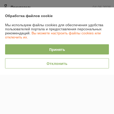
Покупатель
04.06.2026
Отлично
Обработка файлов cookie
Мы используем файлы cookies для обеспечения удобства
Колесник
17.05.2026
пользователей портала и предоставления персональных
рекомендаций.
Вы можете настроить файлы cookies или
Плохо
отключить их.
Вместо сверла 6мм , в упаковке лежало сверло 5мм, за это снимаю 
Принять
звезды
Показать все отзывы
Отклонить
О нас
Контакты
Доставка и оплата