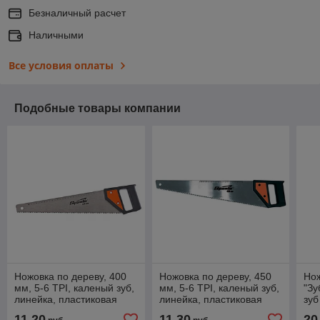
Безналичный расчет
Наличными
Все условия оплаты
Подобные товары компании
Ножовка по дереву, 400
Ножовка по дереву, 450
Нож
мм, 5-6 TPI, каленый зуб,
мм, 5-6 TPI, каленый зуб,
"Зу
линейка, пластиковая
линейка, пластиковая
зуб
рукоятка SPARTA
рукоятка SPARTA
дв
11,20
11,30
20