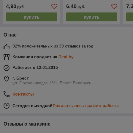
1000 шт. MATRIX
1000 шт. MATRIX
100
4,90
6,40
7,
руб.
руб.
MASTER
MASTER
MA
Купить
Купить
О нас
92% положительных из 39 отзывов за год
Компания продает на
Deal.by
Работает с 12.01.2015
г. Брест
ул. Орджоникидзе 16/1, Брест, Беларусь
Контакты
Показать весь график работы
Сегодня выходной
Отзывы о магазине