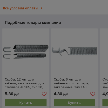
Все условия оплаты
Подобные товары компании
Скобы, 12 мм, для
Скобы, 6 мм, для
Ско
кабеля, закаленные, для
мебельного степлера,
меб
степлера 40905, тип 28,
закаленные, тип 140,
зак
1000 шт MATRIX MASTER
1000 шт. MATRIX
100
5,30
4,80
4,
руб.
руб.
MASTER
MA
Купить
Купить