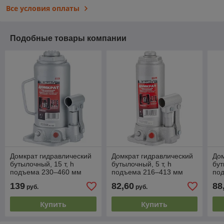
Все условия оплаты
Подобные товары компании
Домкрат гидравлический
Домкрат гидравлический
Дом
бутылочный, 15 т, h
бутылочный, 5 т, h
бут
подъема 230–460 мм
подъема 216–413 мм
под
MATRIX MASTER
MATRIX MASTER
пла
139
82,60
88
руб.
руб.
MA
Купить
Купить