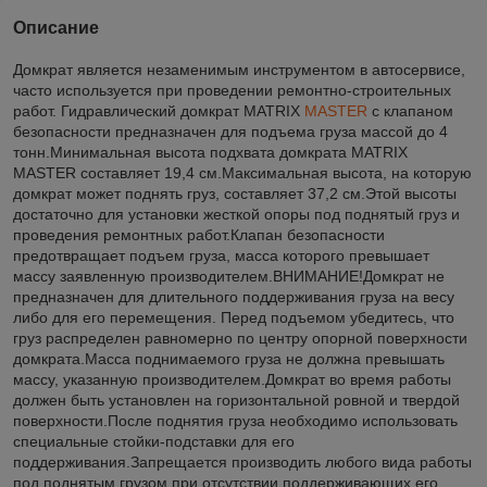
Описание
Домкрат является незаменимым инструментом в автосервисе,
часто используется при проведении ремонтно-строительных
работ. Гидравлический домкрат MATRIX
MASTER
с клапаном
безопасности предназначен для подъема груза массой до 4
тонн.Минимальная высота подхвата домкрата MATRIX
MASTER составляет 19,4 см.Максимальная высота, на которую
домкрат может поднять груз, составляет 37,2 см.Этой высоты
достаточно для установки жесткой опоры под поднятый груз и
проведения ремонтных работ.Клапан безопасности
предотвращает подъем груза, масса которого превышает
массу заявленную производителем.ВНИМАНИЕ!Домкрат не
предназначен для длительного поддерживания груза на весу
либо для его перемещения. Перед подъемом убедитесь, что
груз распределен равномерно по центру опорной поверхности
домкрата.Масса поднимаемого груза не должна превышать
массу, указанную производителем.Домкрат во время работы
должен быть установлен на горизонтальной ровной и твердой
поверхности.После поднятия груза необходимо использовать
специальные стойки-подставки для его
поддерживания.Запрещается производить любого вида работы
под поднятым грузом при отсутствии поддерживающих его