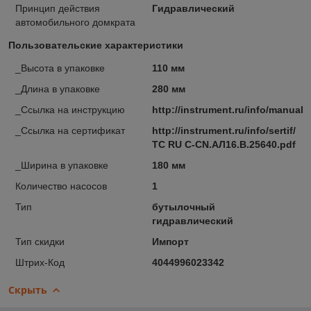
Принцип действия
Гидравлический
автомобильного домкрата
Пользовательские характеристики
_Высота в упаковке
110 мм
_Длина в упаковке
280 мм
_Ссылка на инструкцию
http://instrument.ru/info/manual/
_Ссылка на сертификат
http://instrument.ru/info/sertif/
ТС RU С-CN.АЛ16.В.25640.pdf
_Ширина в упаковке
180 мм
Количество насосов
1
Тип
бутылочный
гидравлический
Тип скидки
Импорт
Штрих-Код
4044996023342
Скрыть