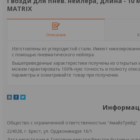
Гвозди для пнев. нейлера, длина - 10 м
MATRIX
Описание
Х
Изготовлены из углеродистой стали. Имеют никелированн
с помощью пневматического нейлера.
Вышеприведенные характеристики получены из открытых ис
можем гарантировать 100%-ную точность и полноту описа
параметры и осматривайте товар при получении.
Информаци
Общество с ограниченной ответственностью "АмайзТрейд"
224028, г. Брест, ул. Орджоникидзе 16/1
Дата регистрации в Торговом реестре/Реестре бытовых услуг