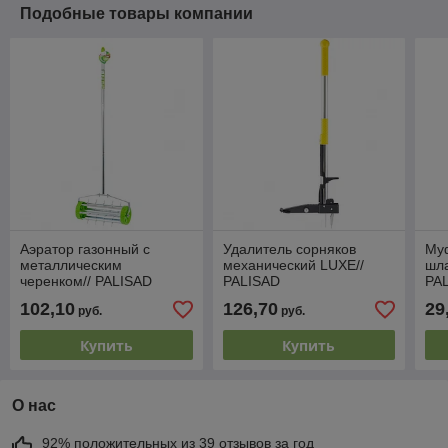
Подобные товары компании
Аэратор газонный с
Удалитель сорняков
Му
металлическим
механический LUXE//
шла
черенком// PALISAD
PALISAD
PA
102,10
126,70
29
руб.
руб.
Купить
Купить
О нас
92% положительных из 39 отзывов за год