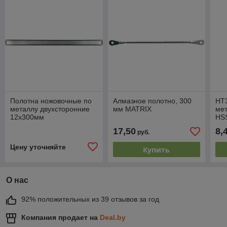
Полотна ножовочные по
Алмазное полотно, 300
HT
металлу двухсторонние
мм MATRIX
мет
12х300мм
HSS
2ш
17,50
8,
руб.
Цену уточняйте
Купить
О нас
92% положительных из 39 отзывов за год
Компания продает на
Deal.by